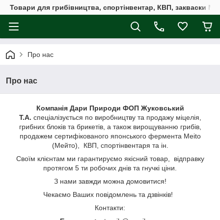
Товари для грибівництва, спортінвентар, КВП, закваски M
Про нас
Про нас
Компанія Дари Природи ФОП Жуковський
Т.А.
спеціалізується по виробництву та продажу міцелія,
грибних блоків та брикетів, а також вирощуванню грибів,
продажем сертифікованого японського фермента Meito
(Мейто), КВП, спортінвентаря та ін.
Своїм клієнтам ми гарантируємо якісний товар, відправку
протягом 5 ти робочих днів та гнучкі ціни.
З нами завжди можна домовитися!
Чекаємо Ваших повідомлень та дзвінків!
Контакти: