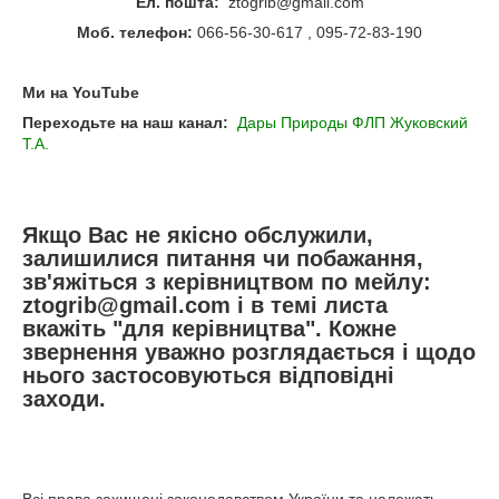
Ел. пошта:
ztogrib@gmail.com
Моб. телефон:
066-56-30-617 , 095-72-83-190
Ми на YouTube
Переходьте на наш канал:
Дары Природы ФЛП Жуковский
Т.А.
Якщо Вас не якісно обслужили,
залишилися питання чи побажання,
зв'яжіться з керівництвом по мейлу:
ztogrib@gmail.com і в темі листа
вкажіть "для керівництва". Кожне
звернення уважно розглядається і щодо
нього застосовуються відповідні
заходи.
Всі права захищені законодавством України та належать