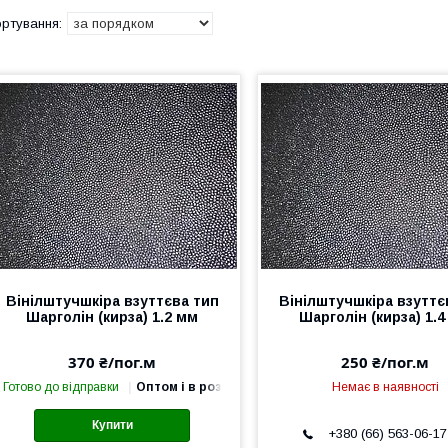
Вінілштучшкіра взуттєва тип
Вінілштучшкіра взуттє
Шарголін (кирза) 1.2 мм
Шарголін (кирза) 1.
370 ₴/пог.м
250 ₴/пог.м
Готово до відправки
Оптом і в роздріб
Немає в наявності
Купити
+380 (66) 563-06-17