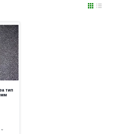
ва тип
4 мм