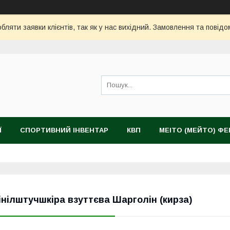
ляти заявки клієнтів, так як у нас вихідний. Замовлення та повідо
Ї
СПОРТИВНИЙ ІНВЕНТАР
КВП
MEITO (МЕЙТО) Ф
інілштучшкіра взуттєва Шарголін (кирза)