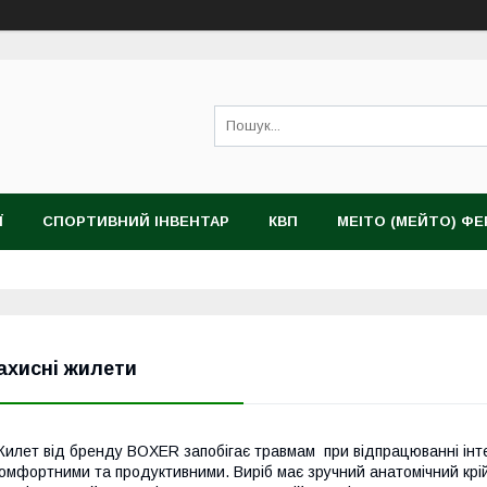
Ї
СПОРТИВНИЙ ІНВЕНТАР
КВП
MEITO (МЕЙТО) Ф
ахисні жилети
илет від бренду BOXER запобігає травмам при відпрацюванні інт
омфортними та продуктивними. Виріб має зручний анатомічний крі