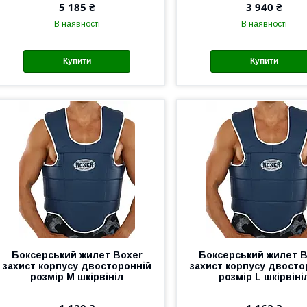
5 185 ₴
3 940 ₴
В наявності
В наявності
Купити
Купити
Боксерський жилет Boxer
Боксерський жилет B
захист корпусу двосторонній
захист корпусу двосто
розмір M шкірвініл
розмір L шкірвіні