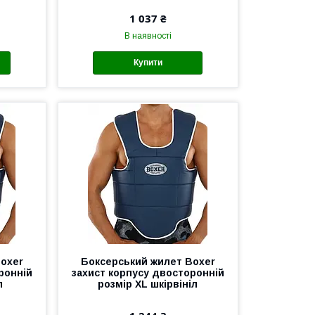
1 037 ₴
В наявності
Купити
oxer
Боксерський жилет Boxer
ронній
захист корпусу двосторонній
л
розмір XL шкірвініл