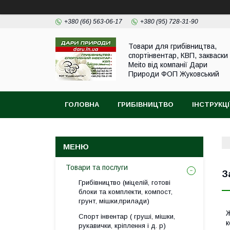
+380 (66) 563-06-17
+380 (95) 728-31-90
Товари для грибівництва,
спортінвентар, КВП, закваски
Meito від компанії Дари
Природи ФОП Жуковський
ГОЛОВНА
ГРИБІВНИЦТВО
ІНСТРУКЦІ
Товари та послуги
З
Грибівництво (міцелій, готові
блоки та комплекти, компост,
грунт, мішки,прилади)
Ж
Спорт інвентар ( груші, мішки,
к
рукавички, кріплення і д. р)