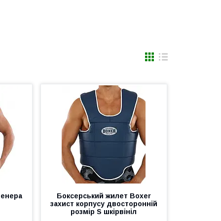
ренера
Боксерський жилет Boxer
захист корпусу двосторонній
розмір S шкірвініл