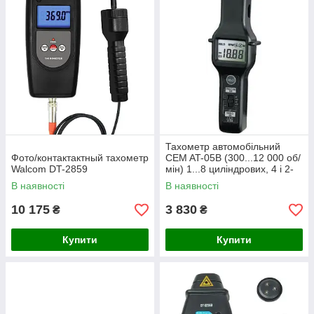
Тахометр автомобільний
Фото/контактактный тахометр
CEM AT-05B (300...12 000 об/
Walcom DT-2859
мін) 1...8 циліндрових, 4 і 2-
тактних, дизельних
В наявності
В наявності
10 175
3 830
₴
₴
Купити
Купити