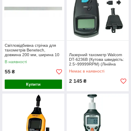
Світловідбивна стрічка для
тахометрів Benetech,
довжина 200 мм, ширина 10
Лазерний тахометр Walcom
мм, Китай
DT-6236B (Кутова швидкість:
В наявності
2.5~99999RPM) (Лінійна
швидкість: 0.5-19999 ) (50-
55
Немає в наявності
₴
500 мм)
2 145
₴
Купити