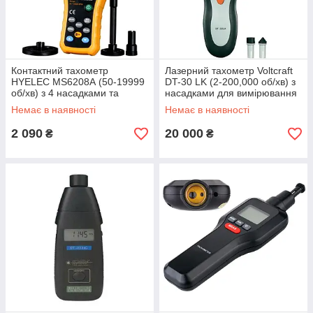
Контактний тахометр
Лазерний тахометр Voltcraft
HYELEC MS6208А (50-19999
DT-30 LK (2-200,000 об/хв) з
об/хв) з 4 насадками та
насадками для вимірювання
пам'яттю на 100 вимірювань
лінійної швидкості, 3 м
Немає в наявності
Немає в наявності
2 090
20 000
₴
₴