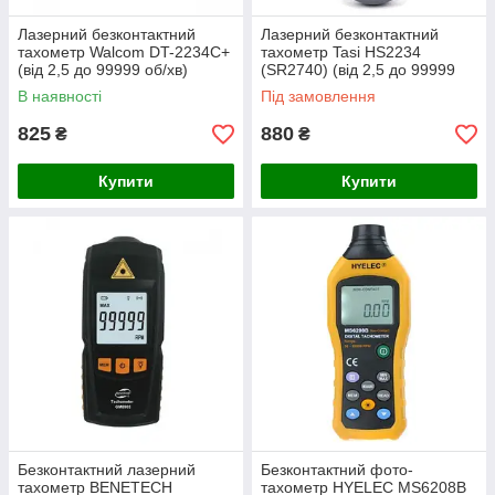
Лазерний безконтактний
Лазерний безконтактний
тахометр Walcom DT-2234C+
тахометр Tasi HS2234
(від 2,5 до 99999 об/хв)
(SR2740) (від 2,5 до 99999
об/хв;50 - 500мм) пам'ять на
В наявності
Під замовлення
50 значень
825
880
₴
₴
Купити
Купити
Безконтактний лазерний
Безконтактний фото-
тахометр BENETECH
тахометр HYELEC MS6208B