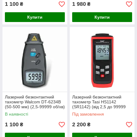
1 100
1 980
₴
₴
Купити
Купити
Лазерний безконтактний
Лазерний безконтактний
тахометр Walcom DT-6234В
тахометр Tasi HS1142
(50-500 мм) (2,5-99999 об/хв)
(SR1142) (від 2,5 до 99999
об/хв;50 - 800мм) пам'ять на
В наявності
Під замовлення
50 значень
1 100
2 200
₴
₴