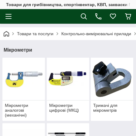
Товари для грибівництва, спортінвентар, КВП, закваски M
Товари та послуги
Контрольно-вимірювальні прилади
Мікрометри
Мікрометри
Мікрометри
Тримачі для
аналогові
цифрові (МКЦ)
мікрометрів
(механічні)
універсальні