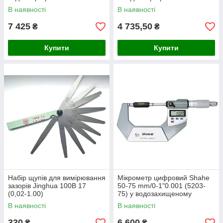
металевому корпусі IP 65
металевому корпусі IP 65
В наявності
В наявності
7 425
4 735,50
₴
₴
Купити
Купити
Набір щупів для вимірювання
Мікрометр цифровий Shahe
зазорів Jinghua 100B 17
50-75 mm/0-1"0.001 (5203-
(0,02-1.00)
75) у водозахищеному
металевому корпусі IP 65
В наявності
В наявності
330
6 600
₴
₴