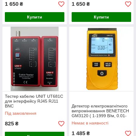
1 650
1 650
₴
₴
Купити
Купити
Тестер кабелю UNIT UT681C
для інтерфейсу RJ45 RJ11
BNC
Детектор електромагнітного
випромінювання BENETECH
Під замовлення
GM3120 ( 1-1999 В/м, 0.01-
19.99 t )
825
Немає в наявності
₴
1 485
₴