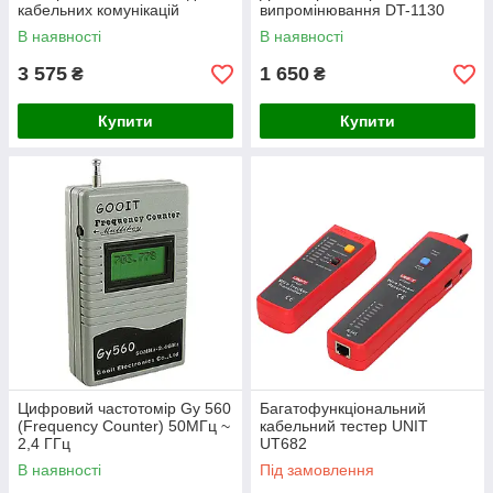
кабельних комунікацій
випромінювання DT-1130
В наявності
В наявності
3 575
1 650
₴
₴
Купити
Купити
Цифровий частотомір Gy 560
Багатофункціональний
(Frequency Сounter) 50МГц ~
кабельний тестер UNIT
2,4 ГГц
UT682
В наявності
Під замовлення