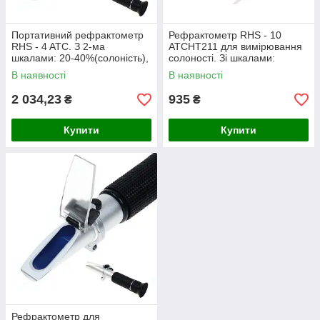
Портативний рефрактометр
Рефрактометр RHS - 10
RHS - 4 ATC. З 2-ма
ATCHT211 для вимірювання
шкалами: 20-40%(солоність),
солоності. Зі шкалами:
1,015 - 1,030 S. G.(щільність)
солоності(0-100‰) і
В наявності
В наявності
щільності(1,000-1,070)
2 034,23
935
₴
₴
Купити
Купити
Рефрактометр для