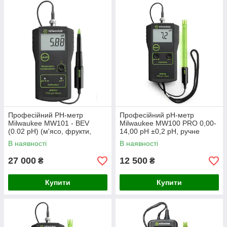
Професійний PH-метр
Професійний pH-метр
Milwaukee MW101 - BEV
Milwaukee MW100 PRO 0,00-
(0.02 pH) (м'ясо, фрукти,
14,00 pH ±0,2 pH, ручне
овочі, сир, рідкі
калібрування, Угорщина
В наявності
В наявності
середовища),США
27 000
12 500
₴
₴
Купити
Купити