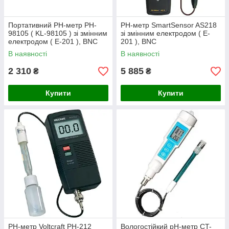
Портативний РН-метр PH-
PH-метр SmartSensor AS218
98105 ( KL-98105 ) зі змінним
зі змінним електродом ( E-
електродом ( E-201 ), BNC
201 ), BNC
В наявності
В наявності
2 310
5 885
₴
₴
Купити
Купити
PH-метр Voltcraft PH-212
Вологостійкий рН-метр CT-