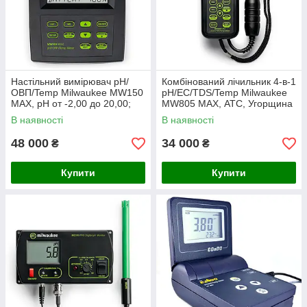
Настільний вимірювач pH/
Комбінований лічильник 4-в-1
ОВП/Temp Milwaukee MW150
pH/EC/TDS/Temp Milwaukee
MAX, pH от -2,00 до 20,00;
MW805 MAX, АТС, Угорщина
ОВП: ± 2000,0 мВ. Угорщина
В наявності
В наявності
48 000
34 000
₴
₴
Купити
Купити