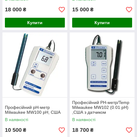
18 000
15 000
₴
₴
Купити
Купити
Професійний PH-метр/Temp
Професійний pH-метр
Milwaukee MW102 (0.01 pH)
Milwaukee MW100 pH, США
,США з датчиком
вимірювання температури
В наявності
В наявності
10 500
18 700
₴
₴