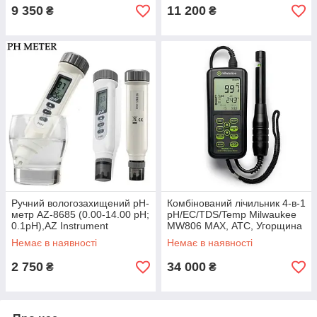
9 350
11 200
₴
₴
Ручний вологозахищений рН-
Комбінований лічильник 4-в-1
метр AZ-8685 (0.00-14.00 рН;
pH/EC/TDS/Temp Milwaukee
0.1рН),AZ Instrument
MW806 MAX, АТС, Угорщина
Немає в наявності
Немає в наявності
2 750
34 000
₴
₴