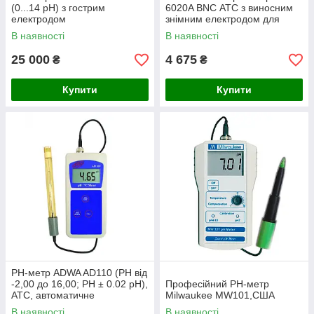
(0...14 pH) з гострим
6020A BNC АТС з виносним
електродом
знімним електродом для
виміру рН у важкодоступних
В наявності
В наявності
місцях
25 000
4 675
₴
₴
Купити
Купити
РН-метр ADWA AD110 (РН від
-2,00 до 16,00; РН ± 0.02 pH),
Професійний PH-метр
АТС, автоматичне
Milwaukee MW101,США
калібрування. Угорщина
В наявності
В наявності