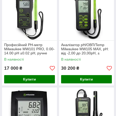
Професійний PH-метр
Аналізатор pH/ОВП/Temp
Milwaukee MW101 PRO, 0.00-
Milwaukee MW105 MAX, pH:
14.00 pH ±0.02 pH, ручне
від -2,00 до 20,00pH, ±
калібрування, Угорщина
2000,0 mV. Угорщина
В наявності
В наявності
17 000
30 200
₴
₴
Купити
Купити