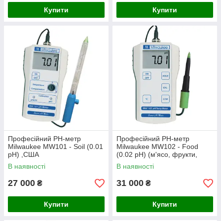
Купити
Купити
Професійний PH-метр
Професійний PH-метр
Milwaukee MW101 - Soil (0.01
Milwaukee MW102 - Food
pH) ,США
(0.02 pH) (м'ясо, фрукти,
овочі, сир, рідкі
В наявності
В наявності
середовища),США
27 000
31 000
₴
₴
Купити
Купити