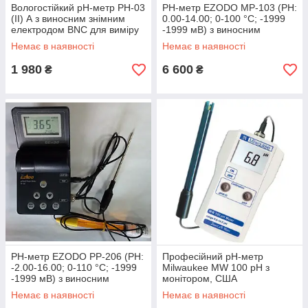
Вологостійкий рН-метр PH-03
РН-метр EZODO MP-103 (РН:
(II) А з виносним знімним
0.00-14.00; 0-100 °C; -1999
електродом BNC для виміру
-1999 мВ) з виносним
рН у важкодоступних місцях
електродом PY41 і
Немає в наявності
Немає в наявності
термодатчиком
1 980
6 600
₴
₴
РН-метр EZODO PP-206 (РН:
Професійний pH-метр
-2.00-16.00; 0-110 °C; -1999
Milwaukee MW 100 pH з
-1999 мВ) з виносним
монітором, США
електродом і термодатчиком
Немає в наявності
Немає в наявності