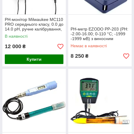
PH-монітор Milwaukee MC110
PRO середнього класу, 0.0 до
14.0 pH, ручне калібрування,
РН-метр EZODO PP-203 (РН:
Угорщина
-2.00-16.00; 0-110 °C; -1999
В наявності
-1999 мВ) з виносним
електродом і термодатчиком
12 000
Немає в наявності
₴
8 250
₴
Купити