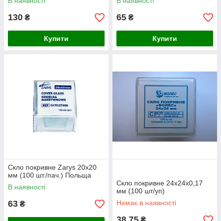
В наявності
В наявності
130
65
₴
₴
Купити
Купити
Скло покривне Zarys 20х20
мм (100 шт./пач.) Польща
Скло покривне 24х24х0,17
В наявності
мм (100 шт/уп)
63
Немає в наявності
₴
38,75
₴