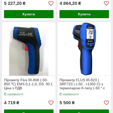
5 227,20
4 864,20
₴
₴
Купити
Купити
Пірометр Flus IR-808 (-50-
Пірометр FLUS IR-823 (
850 ℃) EMS 0,1-1,0; DS: 30:1
SRF723 ) (-50...+1350 С) з
Ціна з ПДВ
термопарою К-типу (-50 ° с
до +1370℃) 30:1
В наявності
В наявності
4 719
5 500
₴
₴