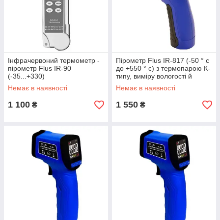
Інфрачервоний термометр -
Пірометр Flus IR-817 (-50 ° с
пірометр Flus IR-90
до +550 ° с) з термопарою К-
(-35...+330)
типу, виміру вологості й
температури повітря, DEW
Немає в наявності
Немає в наявності
1 100
1 550
₴
₴