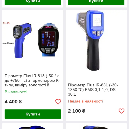
Купити
Купити
Пірометр Flus IR-818 (-50 ° с
до +750 ° с) з термопарою К-
типу, виміру вологості й
Пірометр Flus IR-831 (-30-
температури повітря, DEW
1350 ℃) EMS 0,1-1,0; DS:
В наявності
30:1
4 400
Немає в наявності
₴
2 100
₴
Купити