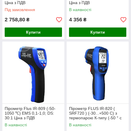
Ціна з ПДВ
Ціна з ПДВ
Під замовлення
В наявності
2 758,80
4 356
₴
₴
Купити
Купити
Пірометр Flus IR-809 (-50-
Пірометр FLUS IR-820 (
1050 ℃) EMS 0,1-1,0; DS:
SRF720 ) (-30...+500 С) з
30:1 Ціна з ПДВ
термопарою К-типу (-50 ° с
до +1370℃) 13:1 Ціна з ПДВ
В наявності
В наявності