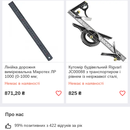
Лінійка дорожня
Кутомір будівельний Rigvarl
вимірювальна Мікротех ЛР
JC00088 з транспортиром і
1000 (0-1000 мм;
рівнем із неіржавкої сталі,
дискретність 0,5 і 1 мм;
довжина 300 мм.
Немає в наявності
Немає в наявності
±0,20)
871,20
825
₴
₴
Про нас
99% позитивних з 422 відгуків за рік