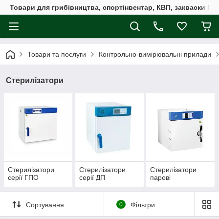
Товари для грибівництва, спортінвентар, КВП, закваски M
Товари та послуги
Контрольно-вимірювальні прилади
Стерилізатори
Стерилізатори
Стерилізатори
Стерилізатори
серії ГПО
серії ДП
парові
Сортування
0
Фільтри