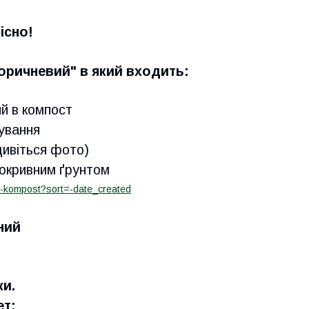
існо!
оричневий" в який входить:
ий в компост
щування
дивіться фото)
окривним ґрунтом
a-kompost?sort=-date_created
ний
и.
ет: