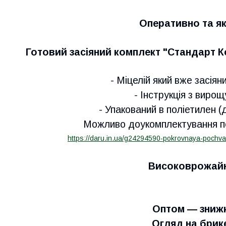
Оперативно та як
Готовий засіяний комплект "Стандарт К
- Міцелій який вже засіян
- Інструкція з виро
- Упакований в поліетилен (
Можливо доукомплектування п
https://daru.in.ua/g24294590-pokrovnaya-pochv
Високоврожай
Оптом ― знижк
Огляд на брик