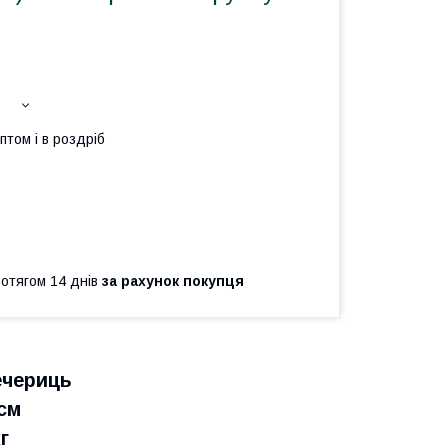
птом і в роздріб
ротягом 14 днів
за рахунок покупця
ечериць
 см
г