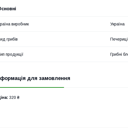
Основні
раїна виробник
Україна
ид грибів
Печериці
ип продукції
Грибні бл
нформація для замовлення
іна:
320 ₴