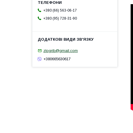
+380 (66) 563-06-17
+380 (95) 728-31-90
ztogrib@gmail.com
+380665630617