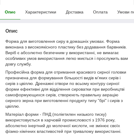
Опис
Характеристики
Доставка
Оплата
Умови п
Опис
Форма для виготовлення сиру в домашніх умовах. Форма
виконана з високоякісного пластику без додавання барвників.
Виріб є абсолютно безпечним у використанні, не вимагає
особливих умов використання легко миється і прослужить вам
довгу службу.
Професійна форма для отримання красивого сирної головки
призначена для формування більшості видів м'яких сирів і
сирів з цвіллю. Дренажні отвори по всьому контуру сирної
форми ефективні для відділення сироватки при виробництві
самоформующихся сирів, створюють правильну аерацію
сирного зерна при виготовленні продукту типу "брі" і сирів з
цвіллю.
Матеріал форми - ПНД (поліетилен низького тиску)
використовується в харчовій промисловості з 1976 року,
абсолютно інертний до молочної кислоти, не змінює своїх
фізико-хімічних властивостей при тривалому використанні.