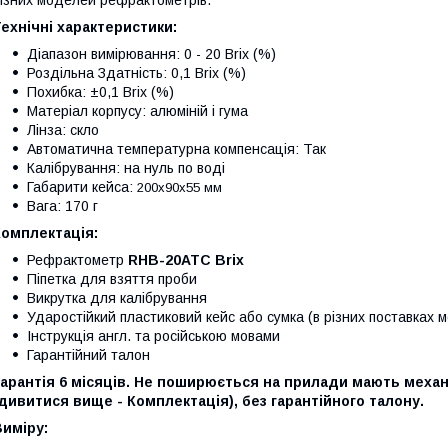
ехнічні характеристики:
Діапазон вимірювання: 0 - 20 Brix (%)
Роздільна Здатність: 0,1 Brix (%)
Похибка: ±0,1 Brix (%)
Матеріал корпусу: алюміній і гума
Лінза: скло
Автоматична температурна компенсація: Так
Калібрування: на нуль по воді
Габарити кейса:
200х90х55 мм
Вага: 170 г
Комплектація:
Рефрактометр
RHB-20ATC Brix
Піпетка для взяття проби
Викрутка для калібрування
Ударостійкий пластиковий кейс або сумка (в різних поставках 
Інструкція англ. та російською мовами
Гарантійний талон
арантія 6 місяців.
Не поширюється на прилади мають механ
дивитися вище - Комплектація), без гарантійного талону.
иміру: