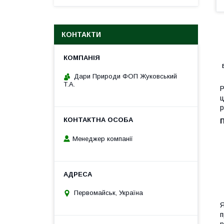
КОНТАКТИ
Дари Природи ФОП Жуковський
Т.А.
ц
Менеджер компанії
Первомайськ, Україна
Я
п
р