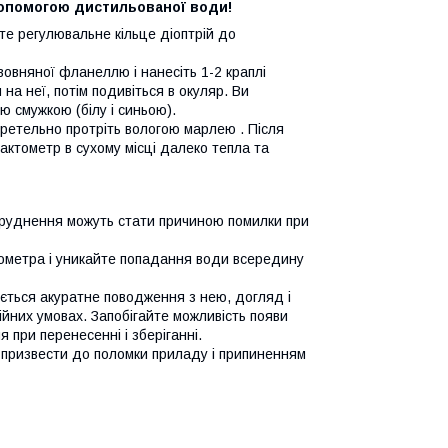
опомогою дистильованої води!
е регулювальне кільце діоптрій до
вовняної фланеллю і нанесіть 1-2 краплі
на неї, потім подивіться в окуляр. Ви
ю смужкою (білу і синьою).
ретельно протріть вологою марлею . Після
актометр в сухому місці далеко тепла та
бруднення можуть стати причиною помилки при
ометра і уникайте попадання води всередину
ється акуратне поводження з нею, догляд і
зійних умовах. Запобігайте можливість появи
 при перенесенні і зберіганні.
 призвести до поломки приладу і припиненням