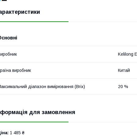
арактеристики
Основні
иробник
Kelilong 
раїна виробник
Китай
аксимальний діапазон вимірювання (Brix)
20 %
нформація для замовлення
іна:
1 485 ₴