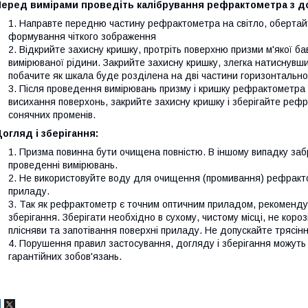
Перед вимірами проведіть калібрування рефрактометра з д
Направте передню частину рефрактометра на світло, обертайт
формування чіткого зображення
Відкрийте захисну кришку, протріть поверхню призми м'якої ба
вимірюваної рідини. Закрийте захисну кришку, злегка натиснувши 
побачите як шкала буде розділена на дві частини горизонтально
Після проведення вимірювань призму і кришку рефрактометра 
висихання поверхонь, закрийте захисну кришку і зберігайте рефр
сонячних променів.
огляд і зберігання:
Призма повинна бути очищена повністю. В іншому випадку за
проведенні вимірювань.
Не використовуйте воду для очищення (промивання) рефракт
приладу.
Так як рефрактометр є точним оптичним приладом, рекоменду
зберігання. Зберігати необхідно в сухому, чистому місці, не коро
плісняви та запотівання поверхні приладу. Не допускайте трясіння
Порушення правил застосування, догляду і зберігання можуть
гарантійних зобов'язань.