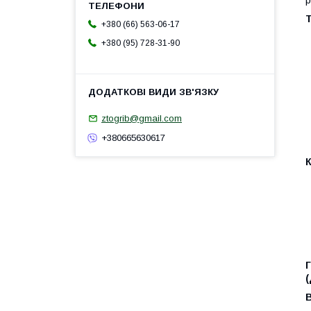
Т
+380 (66) 563-06-17
+380 (95) 728-31-90
ztogrib@gmail.com
+380665630617
Г
(
В