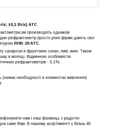
x; ±0,1 Brix) АТС
рактометри,які производять однакові
один рефрактометр,просто різні фірми дають свої
іатурою
RHB-20 ATC
.
у сахарози в фруктових соках, пиві, вині. Також
шку в молоці. Відмінною особливістю
птичних рефрактометрів - 0,1%.
 (немає необхідності в елементах живлення)
в
лефонувати нам і наш фахівець з радістю
дна саме Вам. В нашому асортименті є більш 40