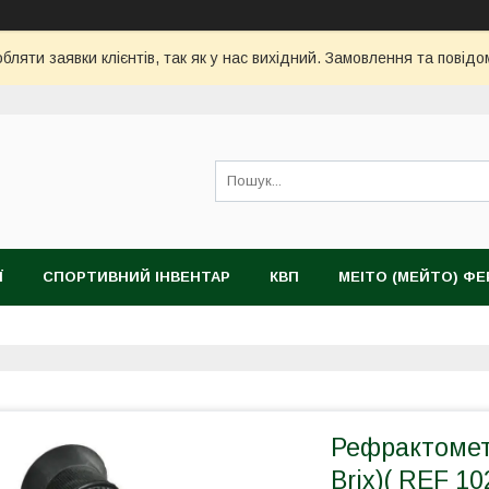
ляти заявки клієнтів, так як у нас вихідний. Замовлення та повідо
Ї
СПОРТИВНИЙ ІНВЕНТАР
КВП
MEITO (МЕЙТО) Ф
Рефрактометр
Brix)( REF 1