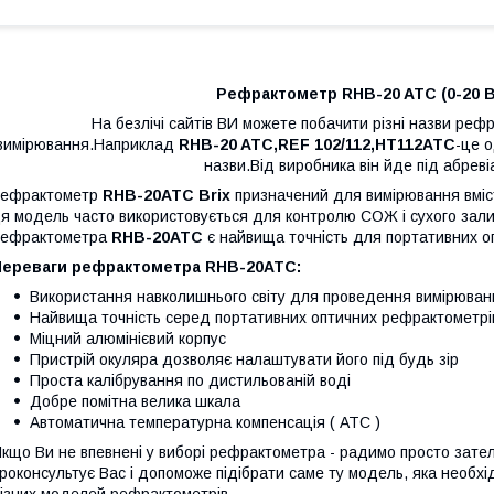
Рефрактометр RHB-20 ATC (0-20 Bri
На безлічі сайтів ВИ можете побачити різні назви реф
вимірювання.Наприклад
RHB-20 ATC,
REF 102/112,HT112ATC
-це 
назви.Від виробника він йде під абрев
Рефрактометр
RHB-20ATC Brix
призначений для вимірювання вміст
я модель часто використовується для контролю СОЖ і сухого зали
рефрактометра
RHB-20ATC
є найвища точність для портативних о
Переваги рефрактометра
RHB-20ATC:
Використання навколишнього світу для проведення вимірювань
Найвища точність серед портативних оптичних рефрактометрі
Міцний алюмінієвий корпус
Пристрій окуляра дозволяє налаштувати його під будь зір
Проста калібрування по дистильованій воді
Добре помітна велика шкала
Автоматична температурна компенсація ( АТС )
кщо Ви не впевнені у виборі рефрактометра - радимо просто зате
роконсультує Вас і допоможе підібрати саме ту модель, яка необхі
ізних моделей рефрактометрів.