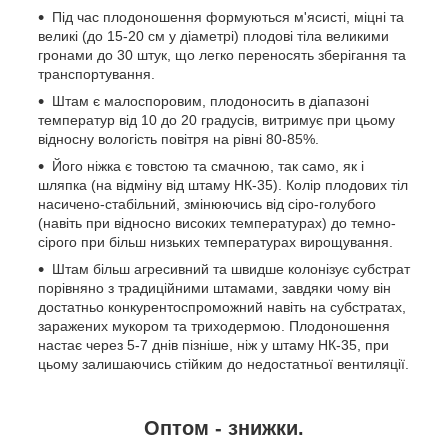
Під час плодоношення формуються м'ясисті, міцні та
великі (до 15-20 см у діаметрі) плодові тіла великими
гронами до 30 штук, що легко переносять зберігання та
транспортування.
Штам є малоспоровим, плодоносить в діапазоні
температур від 10 до 20 градусів, витримує при цьому
відносну вологість повітря на рівні 80-85%.
Його ніжка є товстою та смачною, так само, як і
шляпка (на відміну від штаму НК-35). Колір плодових тіл
насичено-стабільний, змінюючись від сіро-голубого
(навіть при відносно високих температурах) до темно-
сірого при більш низьких температурах вирощування.
Штам більш агресивний та швидше колонізує субстрат
порівняно з традиційними штамами, завдяки чому він
достатньо конкурентоспроможний навіть на субстратах,
заражених мукором та триходермою. Плодоношення
настає через 5-7 днів пізніше, ніж у штаму НК-35, при
цьому залишаючись стійким до недостатньої вентиляції.
Оптом - знижки.