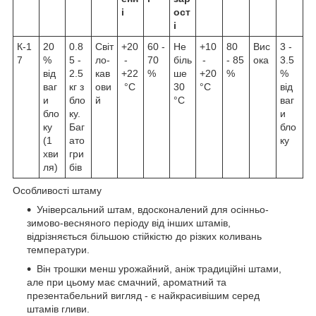
і
ост
і
К-1
20
0.8
Світ
+20
60 -
Не
+10
80
Вис
3 -
7
%
5 -
ло-
-
70
біль
-
- 85
ока
3.5
від
2.5
кав
+22
%
ше
+20
%
%
ваг
кг з
ови
°C
30
°C
від
и
бло
й
°C
ваг
бло
ку.
и
ку
Баг
бло
(1
ато
ку
хви
гри
ля)
бів
Особливості штаму
Універсальний штам, вдосконалений для осінньо-
зимово-весняного періоду від інших штамів,
відрізняється більшою стійкістю до різких коливань
температури.
Він трошки менш урожайний, аніж традиційні штами,
але при цьому має смачний, ароматний та
презентабельний вигляд - є найкрасивішим серед
штамів гливи.