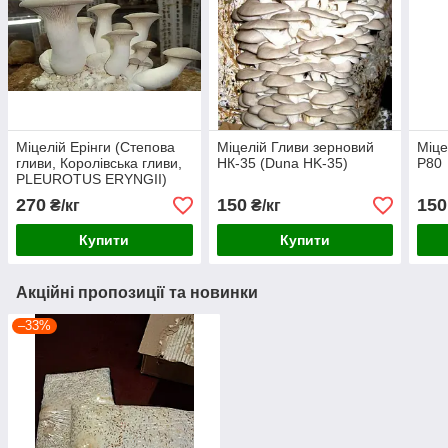
Міцелій Ерінги (Степова
Міцелій Гливи зерновий
Міце
гливи, Королівська гливи,
НК-35 (Duna HK-35)
P80
PLEUROTUS ERYNGII)
зерновий 1 кг
270
150
150
₴/кг
₴/кг
Купити
Купити
Акційні пропозиції та новинки
–33%