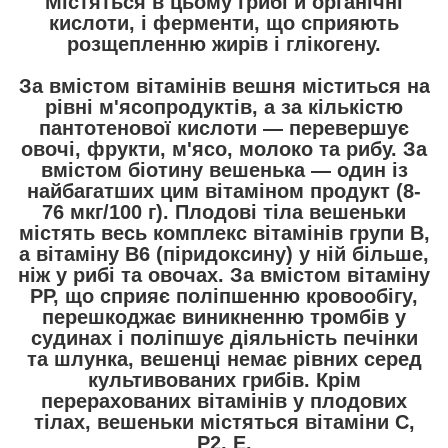
Містяться в цьому грибі й органічні
кислоти, і ферменти, що сприяють
розщепленню жирів і глікогену.
За вмістом вітамінів вешня міститься на
рівні м'ясопродуктів, а за кількістю
пантотенової кислоти — перевершує
овочі, фрукти, м'ясо, молоко та рибу. За
вмістом біотину вешенька — один із
найбагатших цим вітаміном продукт (8-
76 мкг/100 г). Плодові тіла вешеньки
містять весь комплекс вітамінів групи B,
а вітаміну В6 (піридоксину) у ній більше,
ніж у рибі та овочах. За вмістом вітаміну
РР, що сприяє поліпшенню кровообігу,
перешкоджає виникненню тромбів у
судинах і поліпшує діяльність печінки
та шлунка, вешенці немає рівних серед
культивованих грибів. Крім
перерахованих вітамінів у плодових
тілах, вешеньки містяться вітаміни С,
Р2, Е.