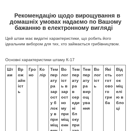
Рекомендацію щодо вирощування в
домашніх умовах надаємо по Вашому
бажанню в електронному вигляді
Цей штам має видатні характеристики, що робить його
ідеальним вибором для тих, хто займається грибівництвом.
Основні характеристики штаму К-17
Шт
Вр
Гро
Ко
Тем
Во
Тем
Тем
Во
Які
Від
ам
ож
но
лір
пер
лог
пер
пер
лог
сть
сот
айн
ату
іст
ату
ату
іст
гот
ок
іст
ра
ь в
ра
ра
ь
ово
міц
ь
зар
зар
в
вир
го
елі
ост
ост
сер
ощ
гри
ю в
у б
но
еди
ува
ба
бло
лок
му
ні
ння
ці
у в
при
бл
при
міщ
оку
міщ
енн
при
енн
і
зар