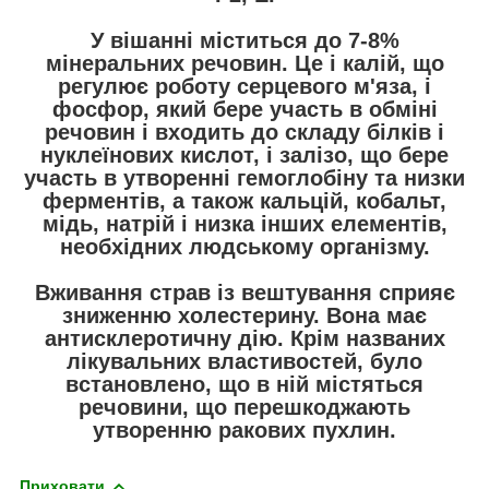
У вішанні міститься до 7-8%
мінеральних речовин. Це і калій, що
регулює роботу серцевого м'яза, і
фосфор, який бере участь в обміні
речовин і входить до складу білків і
нуклеїнових кислот, і залізо, що бере
участь в утворенні гемоглобіну та низки
ферментів, а також кальцій, кобальт,
мідь, натрій і низка інших елементів,
необхідних людському організму.
Вживання страв із вештування сприяє
зниженню холестерину. Вона має
антисклеротичну дію. Крім названих
лікувальних властивостей, було
встановлено, що в ній містяться
речовини, що перешкоджають
утворенню ракових пухлин.
Приховати