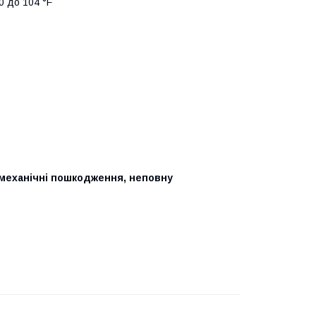
0 до 104 °F
 механічні пошкодження, неповну