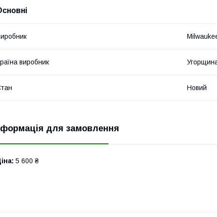
Основні
иробник
Milwauke
раїна виробник
Угорщин
Стан
Новий
нформація для замовлення
іна:
5 600 ₴