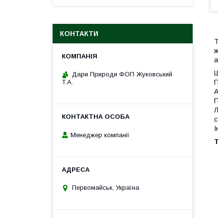
КОНТАКТИ
Т
ж
а
Ш
Дари Природи ФОП Жуковський
П
Т.А.
А
П
Л
с
І
Менеджер компанії
Т
Первомайськ, Україна