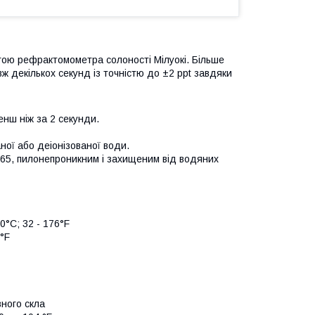
огою рефрактомометра солоності Мілуокі. Більше
 декількох секунд із точністю до ±2 ppt завдяки
енш ніж за 2 секунди.
ої або деіонізованої води.
 IP65, пилонепроникним і захищеним від водяних
80°C; 32 - 176°F
1°F
вного скла