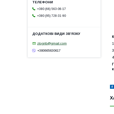
+380 (66) 563-06-17
+380 (95) 728-31-90
1
ztogrib@gmail.com
3
+380665630617
4
к
Х