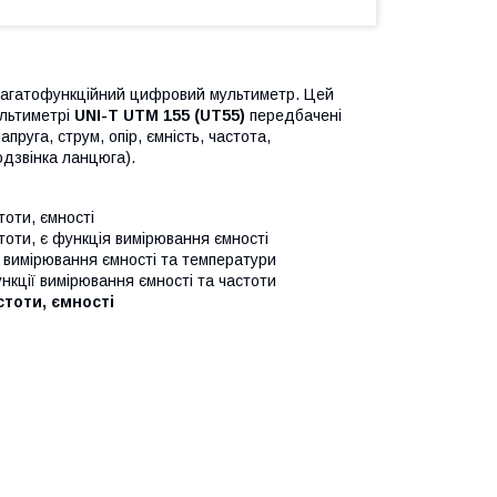
багатофункційний цифровий мультиметр. Цей
ультиметрі
UNI-T UTM 155 (UT55)
передбачені
руга, струм, опір, ємність, частота,
одзвінка ланцюга).
оти, ємності
оти, є функція вимірювання ємності
 вимірювання ємності та температури
кції вимірювання ємності та частоти
тоти, ємності