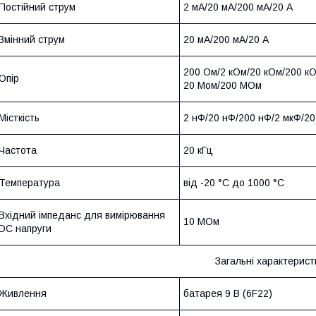
Постійний струм
2 мА/20 мА/200 мА/20 A
Змінний струм
20 мА/200 мА/20 A
200 Ом/2 кОм/20 кОм/200 к
Опір
20 Мом/200 МОм
Місткість
2 нФ/20 нФ/200 нФ/2 мкФ/2
Частота
20 кГц
Температура
від -20 °C до 1000 °C
Вхідний імпеданс для вимірювання
10 МОм
DC напруги
Загальні характерист
Живлення
батарея 9 В (6F22)