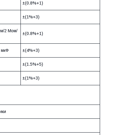
±(0.8%+1)
±(1%+3)
Ом/2 Мом/
±(0.8%+1)
0 мкФ
±(4%+3)
±(1.5%+5)
±(1%+3)
ики