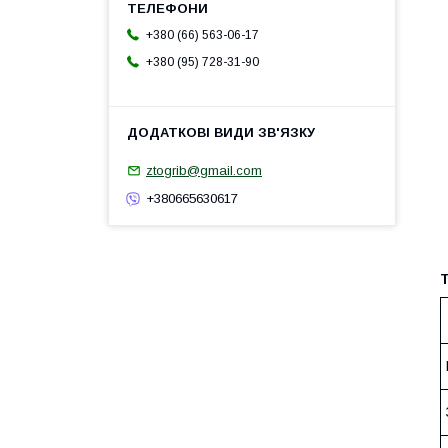
+380 (66) 563-06-17
+380 (95) 728-31-90
ztogrib@gmail.com
+380665630617
Т