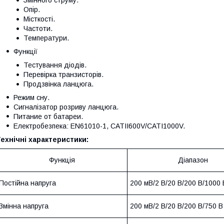
Опір.
Місткості.
Частоти.
Температури.
Функції
Тестування діодів.
Перевірка транзисторів.
Продзвінка ланцюга.
Режим сну.
Сигналізатор розриву ланцюга.
Питание от батареи.
Електробезпека: EN61010-1, CATII600V/CATI1000V.
ехнічні характеристики:
Функція
Діапазон
Постійна напруга
200 мВ/2 В/20 В/200 В/1000 
Змінна напруга
200 мВ/2 В/20 В/200 В/750 В