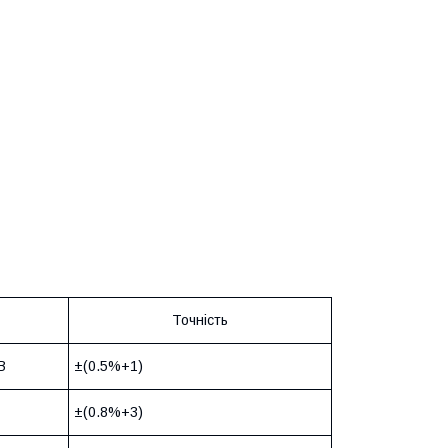
Точність
В
±(0.5%+1)
±(0.8%+3)