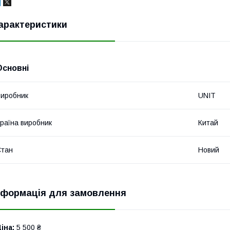
арактеристики
Основні
иробник
UNIT
раїна виробник
Китай
Стан
Новий
нформація для замовлення
іна:
5 500 ₴