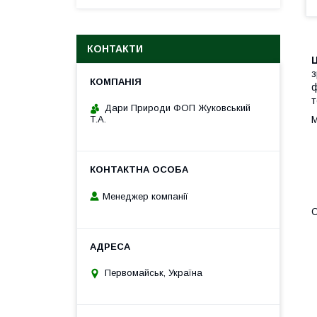
КОНТАКТИ
з
ф
т
Дари Природи ФОП Жуковський
М
Т.А.
Менеджер компанії
О
Первомайськ, Україна