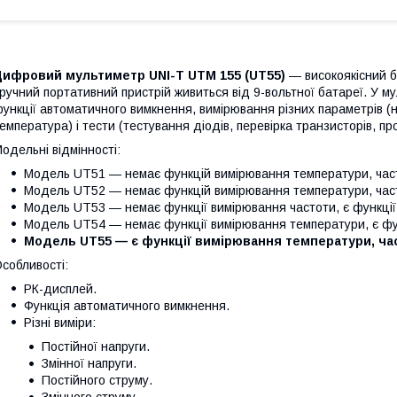
Цифровий мультиметр UNI-T UTM 155 (UT55)
— високоякісний 
ручний портативний пристрій живиться від 9-вольтної батареї. У м
ункції автоматичного вимкнення, вимірювання різних параметрів (нап
емпература) і тести (тестування діодів, перевірка транзисторів, пр
одельні відмінності:
Модель UT51 — немає функцій вимірювання температури, част
Модель UT52 — немає функцій вимірювання температури, част
Модель UT53 — немає функції вимірювання частоти, є функції
Модель UT54 — немає функції вимірювання температури, є фун
Модель UT55 — є функції вимірювання температури, час
собливості:
РК-дисплей.
Функція автоматичного вимкнення.
Різні виміри:
Постійної напруги.
Змінної напруги.
Постійного струму.
Змінного струму.