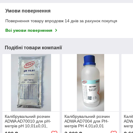
Умови повернення
Повернення товару впродовж 14 днів за рахунок покупця
Всі умови повернення
Подібні товари компанії
Калібрувальний розчин
Калібрувальний розчин
Калі
ADWA AD70010 для pH-
ADWA AD7004 для РН-
ADW
метрів рН 10,01±0,01,
метрів РН 4,01±0,01
метр
Угорщина, 20 ml (СРОК
Угорщина. 230 m
Угор