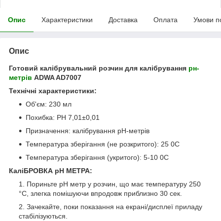
Опис
Характеристики
Доставка
Оплата
Умови п
Опис
Готовий калібрувальний розчин для калібрування
рн-
метрів
ADWA AD7007
Технічні характеристики:
Об'єм: 230 мл
Похибка: РН 7,01±0,01
Призначення: калібрування pH-метрів
Температура зберігання (не розкритого): 25 0С
Температура зберігання (укритого): 5-10 0С
КаліБРОВКА рH МЕТРА:
Пориньте pH метр у розчин, що має температуру 250
°C, злегка помішуючи впродовж приблизно 30 сек.
Зачекайте, поки показання на екрані/дисплеї приладу
стабілізуються.