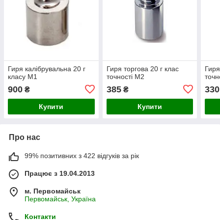
Гиря калібрувальна 20 г
Гиря торгова 20 г клас
Гиря
класу М1
точності М2
точн
900
385
330
₴
₴
Купити
Купити
Про нас
99% позитивних з 422 відгуків за рік
Працює з 19.04.2013
м. Первомайськ
Первомайськ, Україна
Контакти