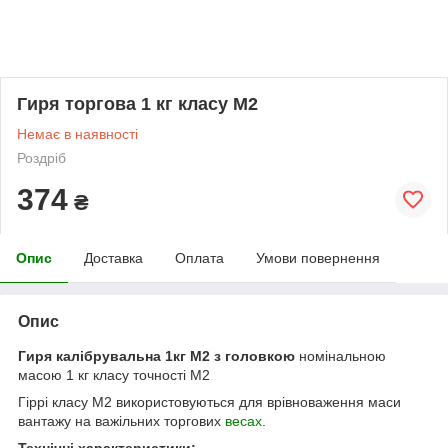
Гиря торгова 1 кг класу М2
Немає в наявності
Роздріб
374
₴
Опис
Доставка
Оплата
Умови повернення
Опис
Гиря калібрувальна 1кг М2
з головкою
номінальною
масою 1 кг класу точності М2
Гіррі класу М
2
використовуються для врівноваження маси
вантажу на важільних торгових
весах
.
Технічні характеристики: