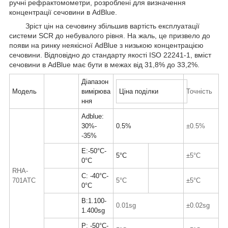
ручні рефрактомометри, розроблені для визначення
концентрації сечовини в AdBlue.
Зріст цін на сечовину збільшив вартість експлуатації
системи SCR до небувалого рівня. На жаль, це призвело до
появи на ринку неякісної AdBlue з низькою концентрацією
сечовини. Відповідно до стандарту якості ISO 22241-1, вміст
сечовини в AdBlue має бути в межах від 31,8% до 33,2%.
Діапазон
Модель
вимірюва
Ціна поділки
Точність
ння
Adblue:
30%-
0.5%
±0.5%
-35%
E:-50°C-
5°C
±5°C
0°C
RHA-
C: -40°C-
701ATC
5°C
±5°C
0°C
B:1.100-
0.01sg
±0.02sg
1.400sg
P: -50°C-