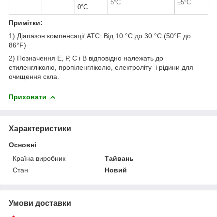
5°C
±5°C
0°C
Примітки:
1) Діапазон компенсації ATC: Від 10 °C до 30 °C (50°F до
86°F)
2) Позначення Е, Р, С і В відповідно належать до
етиленгліколю, пропіленгліколю, електроліту і рідини для
очищення скла.
Приховати
Характеристики
Основні
Країна виробник
Тайвань
Стан
Новий
Умови доставки