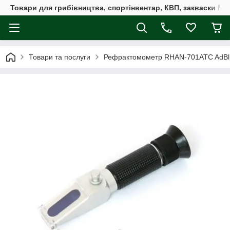
Товари для грибівництва, спортінвентар, КВП, закваски M
Товари та послуги
Рефрактомометр RHAN-701ATC AdBlue