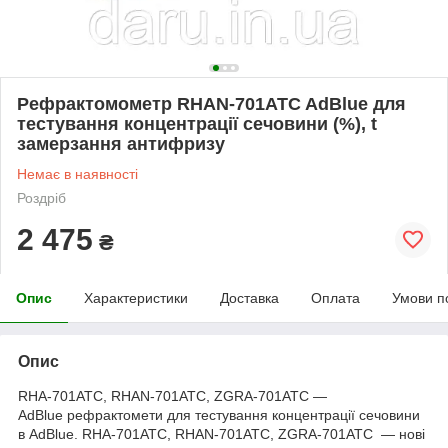
Рефрактомометр RHAN-701ATC AdBlue для
тестування концентрації сечовини (%), t
замерзання антифризу
Немає в наявності
Роздріб
2 475
₴
Опис
Характеристики
Доставка
Оплата
Умови п
Опис
RHA-701ATC, RHAN-701ATC, ZGRA-701ATC ―
AdBlue рефрактомети для тестування концентрації сечовини
в AdBlue. RHA-701ATC, RHAN-701ATC, ZGRA-701ATC ― нові