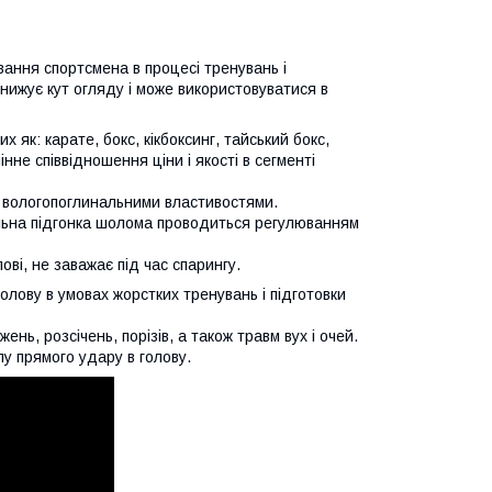
ання спортсмена в процесі тренувань і
нижує кут огляду і може використовуватися в
 як: карате, бокс, кікбоксинг, тайський бокс,
не співвідношення ціни і якості в сегменті
 з вологопоглинальними властивостями.
альна підгонка шолома проводиться регулюванням
і, не заважає під час спарингу.
лову в умовах жорстких тренувань і підготовки
ь, розсічень, порізів, а також травм вух і очей.
у прямого удару в голову.