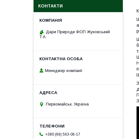
КОНТАКТИ
К
Ш
а
р
Дари Природи ФОП Жуковський
Т.А.
Ш
б
т
Ш
Н
п
Менеджер компанії
Ш
З
д
Г
З
Первомайськ, Україна
+380 (66) 563-06-17