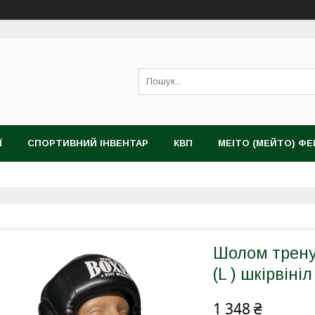
Ї
СПОРТИВНИЙ ІНВЕНТАР
КВП
MEITO (МЕЙТО) Ф
Шолом трену
(L ) шкірвіні
1 348 ₴