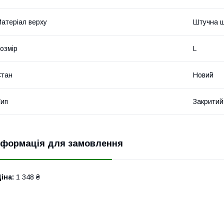
атеріал верху
Штучна ш
озмір
L
Стан
Новий
ип
Закритий
нформація для замовлення
іна:
1 348 ₴