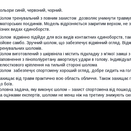
ольори синій, червоний, чорний.
олом тренувальний з повним захистом дозволяє уникнути травмув
маторських поєдинків. Модель відрізняється закритим верхом, не з
ізних видах єдиноборств.
олом відмінно підійде для всіх видів контактних єдиноборств, таких
ойове самбо. Зручний шолом, що забезпечує відмінний огляд. Відмін
ренувальних шоломів.
олом виготовлений з шкірвініла і містить підкладку з м'якої замші
аповнення з пінополіуретану амортизує удари в голову. Індивіду
елюсткового кріплення на тильній стороні шолома
олом забезпечує спортсмену хороший огляд, добре сидить на голов
ахищає від травм практично всю область обличчя. Також захищає го
о боїв.
оловна задача, яку виконує шолом – захист спортсмена від пошкоджен
а оцінками експертів, шоломи не менш ніж на третину знижують сил