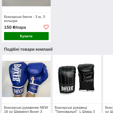
Боксерські бинти - 3 м, 3
кольори
150
₴/пара
Купити
Подібні товари компанії
Боксерські рукавички NEW
Боксерські рукавиці
Бокс
16 oz Шкірвініл Boxer 3
"Тренувальні" L Шкіра 3
oz Ш