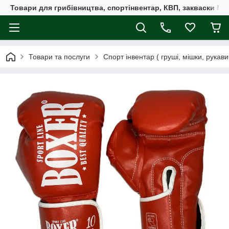
Товари для грибівництва, спортінвентар, КВП, закваски M
Товари та послуги
Спорт інвентар ( груші, мішки, рукавич