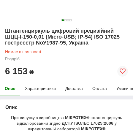
Штангенциркуль цифровий прецизійний
ШЦЦ-I-150-0,01 (Micro-USB; IP-54) ISO 17025
гостреєстр NoУ1987-95, Україна
Немає в наявності
Роздріб
6 153
₴
Опис
Характеристики
Доставка
Оплата
Умови п
Опис
При випуску з виробництва
МІКРОТЕХ®
штангенциркуль
відкалібрований згідно
ДСТУ ISO/IEC 17025:2006
у
акредитованій лабораторії
МІКРОТЕХ®