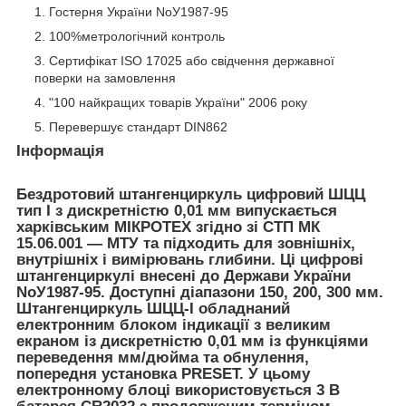
Гостерня України NoУ1987-95
100%метрологічний контроль
Сертифікат ISO 17025 або свідчення державної
поверки на замовлення
"100 найкращих товарів України" 2006 року
Перевершує стандарт DIN862
Інформація
Бездротовий штангенциркуль цифровий
ШЦЦ
тип I з дискретністю 0,01 мм
випускається
харківським
МІКРОТЕХ
згідно зі СТП МК
15.06.001 — МТУ та підходить для зовнішніх,
внутрішніх і вимірювань глибини. Ці цифрові
штангенциркулі внесені до Держави України
NoУ1987-95. Доступні діапазони 150, 200, 300 мм.
Штангенциркуль ШЦЦ-I обладнаний
електронним блоком індикації з великим
екраном із дискретністю 0,01 мм із функціями
переведення мм/дюйма та обнулення,
попередня установка PRESET. У цьому
електронному блоці використовується 3 В