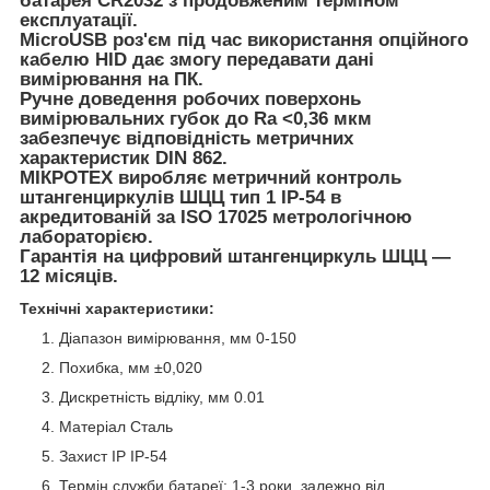
батарея CR2032 з продовженим терміном
експлуатації.
MicroUSB роз'єм під час використання опційного
кабелю HID дає змогу передавати дані
вимірювання на ПК.
Ручне доведення робочих поверхонь
вимірювальних губок до Ra <0,36 мкм
забезпечує відповідність метричних
характеристик DIN 862.
МІКРОТЕХ виробляє метричний контроль
штангенциркулів ШЦЦ тип 1 IP-54 в
акредитованій за ISO 17025 метрологічною
лабораторією.
Гарантія на цифровий штангенциркуль ШЦЦ —
12 місяців.
Технічні характеристики:
Діапазон вимірювання, мм 0-150
Похибка, мм ±0,020
Дискретність відліку, мм 0.01
Матеріал Сталь
Захист IP IP-54
Термін служби батареї: 1-3 роки, залежно від