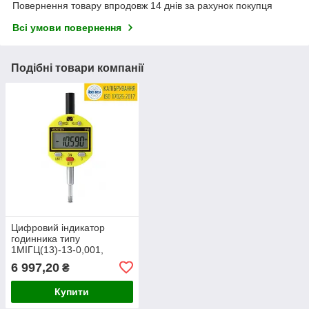
Повернення товару впродовж 14 днів за рахунок покупця
Всі умови повернення
Подібні товари компанії
Цифровий індикатор
годинника типу
1МІГЦ(13)-13-0,001,
діапазон 0-13 мм, IP65,
6 997,20
₴
кл.1, Україна гостреєстр
NoУ1987-95
Купити