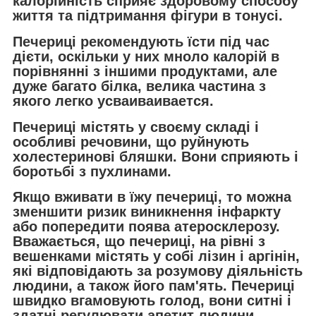
калорійність сприяє здоровому способу
життя та підтримання фігури в тонусі.
Печериці рекомендують їсти під час
дієти, оскільки у них мноло калорій в
порівнянні з іншими продуктами, але
дуже багато білка, велика частина з
якого легко усваиваивается.
Печериці містять у своєму складі і
особливі речовини, що руйнують
холестеринові бляшки. Вони сприяють і
боротьбі з пухлинами.
Якщо вживати в їжу печериці, то можна
зменшити ризик виникнення інфаркту
або попередити поява атеросклерозу.
Вважається, що печериці, на рівні з
вешенками містять у собі лізин і аргінін,
які відповідають за розумову діяльність
людини, а також його пам'ять. Печериці
швидко вгамовують голод, вони ситні і
здатні регулювати апетит людини.