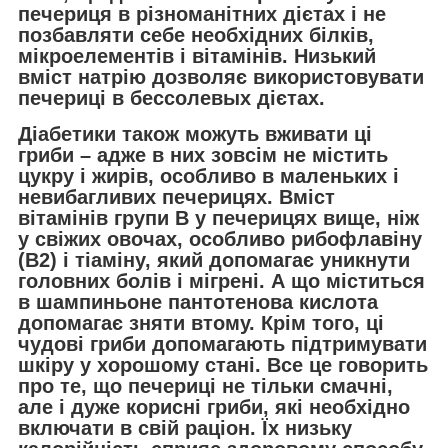
печериця в різноманітних дієтах і не
позбавляти себе необхідних білків,
мікроелементів і вітамінів. Низький
вміст натрію дозволяє використовувати
печериці в бессолевых дієтах.
Діабетики також можуть вживати ці
гриби – адже в них зовсім не містить
цукру і жирів, особливо в маленьких і
невибагливих печерицях. Вміст
вітамінів групи B у печерицях вище, ніж
у свіжих овочах, особливо рибофлавіну
(В2) і тіаміну, який допомагає уникнути
головних болів і мігрені. А що міститься
в шампиньоне пантотенова кислота
допомагає зняти втому. Крім того, ці
чудові гриби допомагають підтримувати
шкіру у хорошому стані. Все це говорить
про те, що печериці не тільки смачні,
але і дуже корисні гриби, які необхідно
включати в свій раціон. Їх низьку