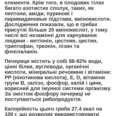
елементи. Крім того, в плодових тілах
багато азотистих сполук, таких, як
пептони, аміди, пуринові і
пиримидиновые підстави, амінокислоти.
Дослідження показали, що в грибах
присутні більше 20 амінокислот, у тому
числі всі незамінні для харчування
людини - метіонін, цестеин, цистин,
триптофан, треонін, лізин та
фенілаланін.
Печериця містить у собі 88-92% води,
цінні білки, вуглеводи, органічні
кислоти, мінеральні речовини і вітаміни:
РР (нікотинова кислота), Е, D, вітаміни
групи B, залізо, фосфор, калій і цинк,
корисний для імунної системи організму.
За змістом фосфору печериці не
поступаються рибопродуктів.
Калорійність цього гриба 27,4 ккал на
100 г, що дозволяє використовувати