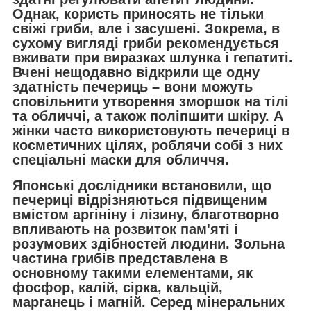
Однак, користь приносять не тільки
свіжі гриби, але і засушені. Зокрема, в
сухому вигляді гриби рекомендується
вживати при виразках шлунка і гепатиті.
Вчені нещодавно відкрили ще одну
здатність печериць – вони можуть
сповільнити утворення зморшок на тілі
та обличчі, а також поліпшити шкіру. А
жінки часто використовують печериці в
косметичних цілях, роблячи собі з них
спеціальні маски для обличчя.
Японські дослідники встановили, що
печериці відрізняються підвищеним
вмістом аргініну і лізину, благотворно
впливають на розвиток пам'яті і
розумових здібностей людини. Зольна
частина грибів представлена в
основному такими елементами, як
фосфор, калій, сірка, кальцій,
марганець і магній. Серед мінеральних