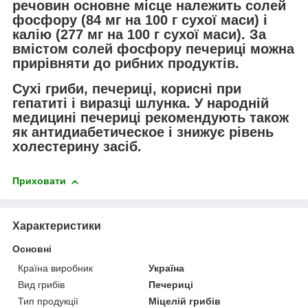
речовин основне місце належить солей
фосфору (84 мг на 100 г сухої маси) і
калію (277 мг на 100 г сухої маси). За
вмістом солей фосфору печериці можна
прирівняти до рибних продуктів.
Сухі гриби, печериці, корисні при
гепатиті і виразці шлунка. У народній
медицині печериці рекомендують також
як антидиабетическое і знижує рівень
холестерину засіб.
Приховати
Характеристики
Основні
Країна виробник
Україна
Вид грибів
Печериці
Тип продукції
Міцелій грибів