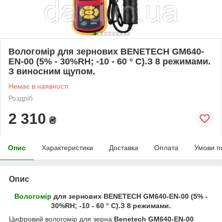
Вологомір для зернових BENETECH GM640-
EN-00 (5% - 30%RH; -10 - 60 ° C).З 8 режимами.
З виносним щупом.
Немає в наявності
Роздріб
2 310
₴
Опис
Характеристики
Доставка
Оплата
Умови п
Опис
Вологомір
для зернових BENETECH GM640-EN-00 (5% -
30%RH; -10 - 60 ° C).З 8 режимами.
Цифровий вологомір для зерна
Benetech GM640-EN-00