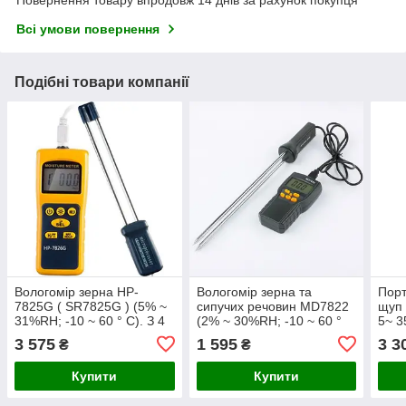
Повернення товару впродовж 14 днів за рахунок покупця
Всі умови повернення
Подібні товари компанії
Вологомір зерна HP-
Вологомір зерна та
Порт
7825G ( SR7825G ) (5% ~
сипучих речовин MD7822
щуп 
31%RH; -10 ~ 60 ° C). З 4
(2% ~ 30%RH; -10 ~ 60 °
5~ 3
режимами з виносним
C). З 4 режимами, і
4 ре
3 575
1 595
3 3
₴
₴
щупом, в кейсі
виносними щупами
в чо
Купити
Купити