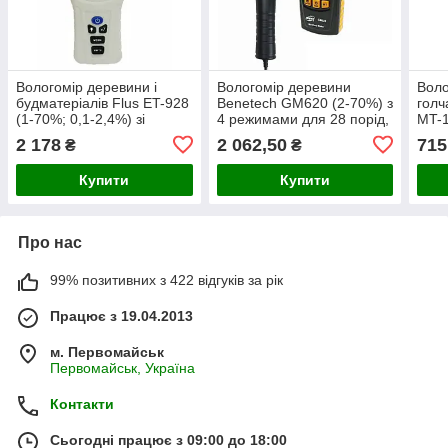
Вологомір деревини і
Вологомір деревини
Воло
будматеріалів Flus ET-928
Benetech GM620 (2-70%) з
гол
(1-70%; 0,1-2,4%) зі
4 режимами для 28 порід,
MT-1
змінними голками і
з 2-ма комплектами голок,
режи
2 178
2 062,50
715
₴
₴
термометром. Ціна з ПДВ
АТС
дер
Купити
Купити
Про нас
99% позитивних з 422 відгуків за рік
Працює з 19.04.2013
м. Первомайськ
Первомайськ, Україна
Контакти
Сьогодні працює з 09:00 до 18:00