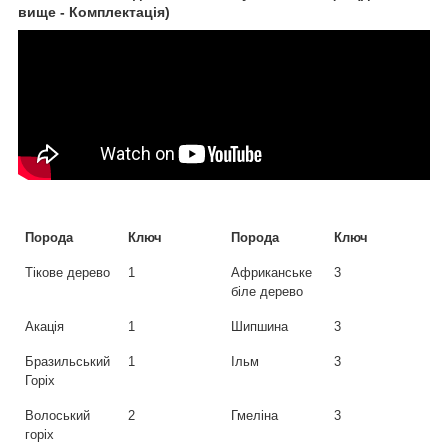
вище - Комплектація)
Порода
Ключ
Порода
Ключ
Тікове дерево
1
Африканське
3
біле дерево
Акація
1
Шипшина
3
Бразильський
1
Ільм
3
Горіх
Волоський
2
Гмеліна
3
горіх