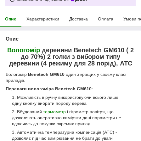
Опис
Характеристики
Доставка
Оплата
Умови п
Опис
Вологомір
деревини Benetech GM610 ( 2
до 70%) 2 голки з вибором типу
деревини (4 режиму для 28 порід), АТС
Вологомір
Benetech GM610
один з кращих у своєму класі
приладів.
Переваги вологоміра Benetech GM610:
Можливість в ручну використовуючи всього лише
одну кнопку вибрати породу дерева
Вбудований
термометр
і гігрометр повітря, що
дозволяють оперативно виміряти дані параметри не
вдаючись до покупки окремих прилад.
Автоматична температурна компенсація (АТС) -
дозволяє під час вимірювання не брати до уваги