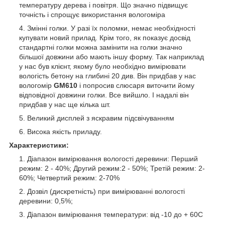
температуру дерева і повітря. Що значно підвищує
точність і спрощує використання вологоміра
Змінні голки. У разі їх поломки, немає необхідності
купувати новий прилад. Крім того, як показує досвід
стандартні голки можна замінити на голки значно
більшої довжини або мають іншу форму. Так наприклад
у нас був клієнт, якому було необхідно вимірювати
вологість бетону на глибині 20 див. Він придбав у нас
вологомір
GM610
і попросив слюсаря виточити йому
відповідної довжини голки. Все вийшло. І надалі він
придбав у нас ще кілька шт.
Великий дисплей з яскравим підсвічуванням
Висока якість приладу.
Характеристики:
Діапазон вимірювання вологості деревини: Перший
режим: 2 - 40%; Другий режим:2 - 50%; Третій режим: 2-
60%; Четвертий режим: 2-70%
Дозвіл (дискретність) при вимірюванні вологості
деревини: 0,5%;
Діапазон вимірювання температури: від -10 до + 60С