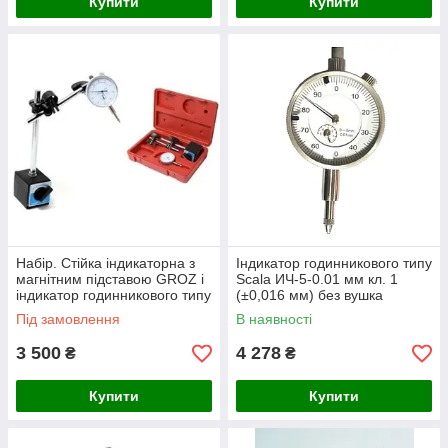
Купити
Купити
Набір. Стійка індикаторна з
Індикатор годинникового типу
магнітним підставою GROZ і
Scala ИЧ-5-0.01 мм кл. 1
індикатор годинникового типу
(±0,016 мм) без вушка
ИЧ-10 0.01 мм з вушком
Німеччина
Під замовлення
В наявності
3 500
4 278
₴
₴
Купити
Купити